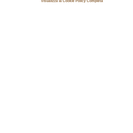
Visualizza la Cookie Policy Completa
Business Hotel
Scopri il nostro Pacchetto Business, 
per chi viaggia per lavoro.
Pacchetto Business