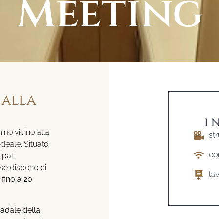
Meeting
 alla
I 
amo vicino alla
st
 ideale. Situato
co
ipali
se dispone di
lav
 fino a 20
radale della