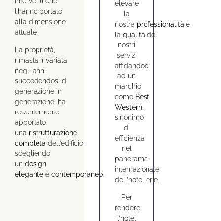
interventi che
elevare
l’hanno portato
la
alla dimensione
nostra
professionalità
e
attuale.
la
qualità
dei
nostri
La proprietà,
servizi
rimasta invariata
affidandoci
negli anni
ad un
succedendosi di
marchio
generazione in
come
Best
generazione, ha
Western
,
recentemente
sinonimo
apportato
di
una
ristrutturazione
efficienza
completa
dell’edificio,
nel
scegliendo
panorama
un
design
internazionale
elegante
e
contemporaneo
.
dell’hotellerie.
Per
rendere
l’hotel