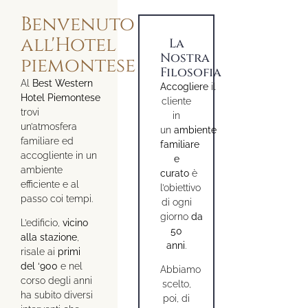
Benvenuto
all'Hotel
La
Nostra
piemontese
Filosofia
Al
Best Western
Accogliere
il
Hotel
Piemontese
cliente
trovi
in
un’atmosfera
un
ambiente
familiare ed
familiare
accogliente in un
e
ambiente
curato
è
efficiente e al
l’obiettivo
passo coi tempi.
di ogni
giorno
da
L’edificio,
vicino
50
alla stazione
,
anni
.
risale ai
primi
del ‘900
e nel
Abbiamo
corso degli anni
scelto,
ha subito diversi
poi, di