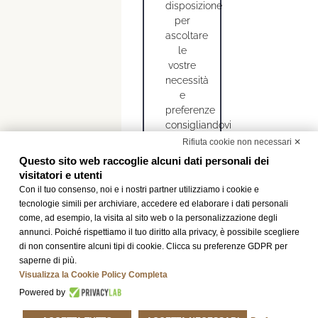
disposizione
per
ascoltare
le
vostre
necessità
e
preferenze
consigliandovi
al
Rifiuta cookie non necessari ✕
meglio:
Questo sito web raccoglie alcuni dati personali dei
un’
assistenza
visitatori e utenti
personalizzata
che
Con il tuo consenso, noi e i nostri partner utilizziamo i cookie e
renderà
tecnologie simili per archiviare, accedere ed elaborare i dati personali
il
come, ad esempio, la visita al sito web o la personalizzazione degli
vostro
annunci. Poiché rispettiamo il tuo diritto alla privacy, è possibile scegliere
soggiorno
di non consentire alcuni tipi di cookie. Clicca su preferenze GDPR per
unico.
saperne di più.
Visualizza la Cookie Policy Completa
Powered by