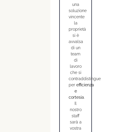
una
soluzione
vincente
la
proprietà
si è
avvalsa
di un
team
di
lavoro
che si
contraddistingue
per
efficienza
e
cortesia
.
Il
nostro
staff
sarà a
vostra