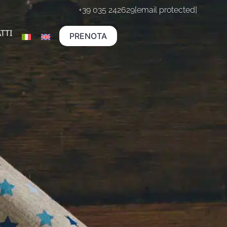
+39 035 242629
[email protected]
TTI
PRENOTA