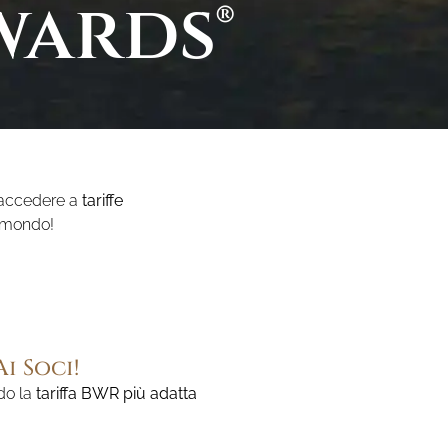
wards®
 accedere a
tariffe
l mondo!
i Soci!
do la
tariffa BWR più adatta