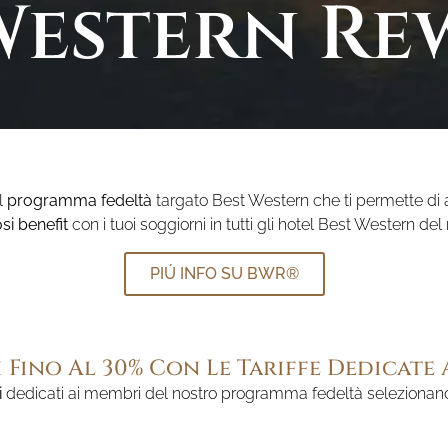
Western Re
l
programma fedeltà
targato Best Western che ti permette di
i benefit
con i tuoi soggiorni in tutti gli hotel Best Western de
PIÚ INFO SU BWR®
 Fino Al 30% Con Le Tariffe Dedicate A
i
dedicati ai membri del nostro programma fedeltà selezionan