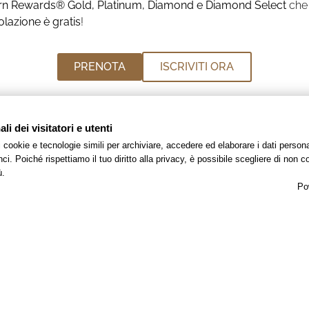
rn Rewards® Gold, Platinum, Diamond e Diamond Select
che 
olazione è gratis
!
PRENOTA
ISCRIVITI ORA
i dei visitatori e utenti
scopri le altre offerte
 i cookie e tecnologie simili per archiviare, accedere ed elaborare i dati pers
i. Poiché rispettiamo il tuo diritto alla privacy, è possibile scegliere di non co
ù.
Po