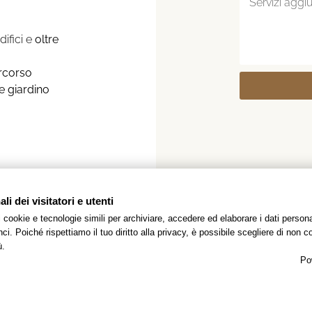
difici e
oltre
rcorso
e giardino
i dei visitatori e utenti
 i cookie e tecnologie simili per archiviare, accedere ed elaborare i dati pers
i. Poiché rispettiamo il tuo diritto alla privacy, è possibile scegliere di non co
ù.
Po
scopri le altre offerte