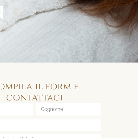
n
ompila il form e
contattaci