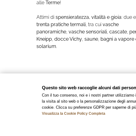
alle
Terme
!
Attimi di
spensieratezza, vitalità e gioia
: due e
trenta pratiche termali
, tra cui
vasche
panoramiche
,
vasche sensoriali
,
cascate
,
pe
Kneipp
,
docce Vichy
,
saune
,
bagni a vapore 
solarium
.
Questo sito web raccoglie alcuni dati personal
Con il tuo consenso, noi e i nostri partner utilizziamo
la visita al sito web o la personalizzazione degli annunc
cookie. Clicca su preferenze GDPR per saperne di pi
Visualizza la Cookie Policy Completa