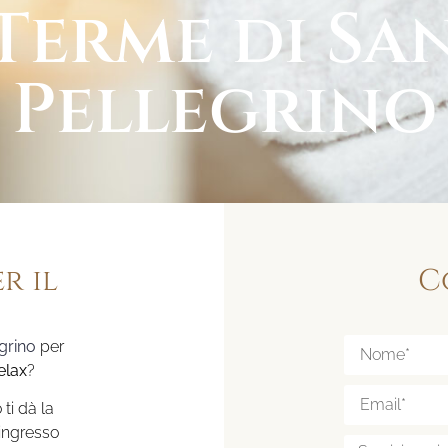
Terme di Sa
Pellegrino
r il
C
grino
per
elax
?
ti dà la
’ingresso