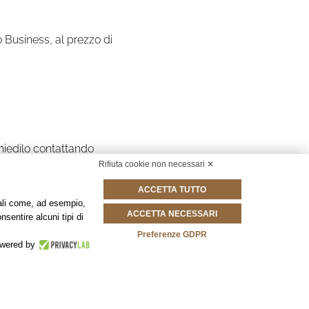
o Business, al prezzo di
hiedilo contattando
Rifiuta cookie non necessari ✕
ACCETTA TUTTO
onali come, ad esempio,
ACCETTA NECESSARI
nsentire alcuni tipi di
Preferenze GDPR
wered by