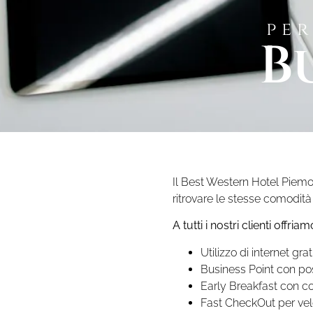
pe
B
Il Best Western Hotel Piemot
ritrovare le stesse comodità 
A tutti i nostri clienti offriam
Utilizzo di internet gr
Business Point con pos
Early Breakfast con co
Fast CheckOut per vel