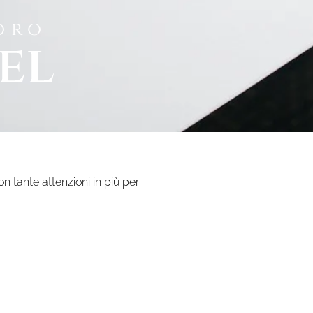
oro
el
n tante attenzioni in più per