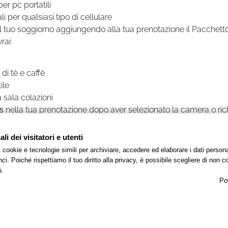
er pc portatili
i per qualsiasi tipo di cellulare
 il tuo soggiorno aggiungendo alla tua prenotazione il Pacchett
vrai:
 di tè e caffè
ile
la sala colazioni
s
nella tua prenotazione dopo aver selezionato la camera o ric
i dei visitatori e utenti
 i cookie e tecnologie simili per archiviare, accedere ed elaborare i dati pers
i. Poiché rispettiamo il tuo diritto alla privacy, è possibile scegliere di non co
ù.
scopri le altre offerte
Po