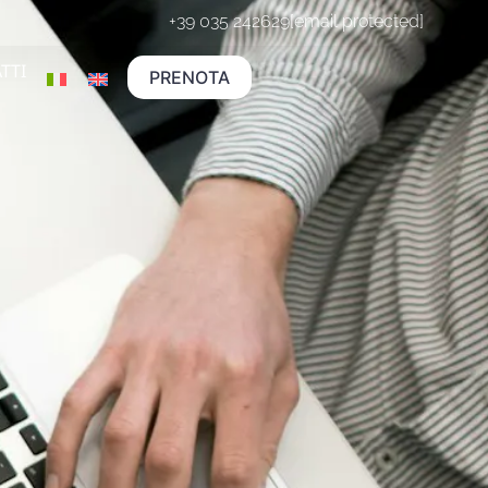
+39 035 242629
[email protected]
TTI
PRENOTA