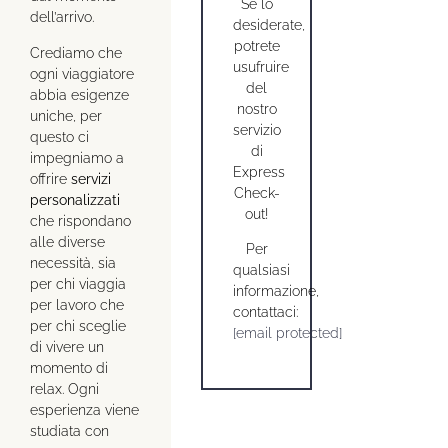
Se lo
dell’arrivo.
desiderate,
potrete
Crediamo che
usufruire
ogni viaggiatore
del
abbia esigenze
nostro
uniche, per
servizio
questo ci
di
impegniamo a
Express
offrire
servizi
Check-
personalizzati
out!
che rispondano
alle diverse
Per
necessità, sia
qualsiasi
per chi viaggia
informazione,
per lavoro che
contattaci:
per chi sceglie
[email protected]
di vivere un
momento di
relax. Ogni
esperienza viene
studiata con