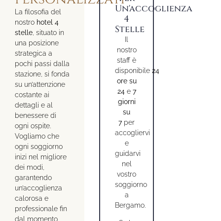
Un'accoglienza
La filosofia del
4
nostro
hotel 4
Stelle
stelle
, situato in
Il
una posizione
nostro
strategica a
staff è
pochi passi dalla
disponibile
24
stazione, si fonda
ore su
su un’attenzione
24
e
7
costante ai
giorni
dettagli e al
su
benessere di
7
per
ogni ospite.
accogliervi
Vogliamo che
e
ogni soggiorno
guidarvi
inizi nel migliore
nel
dei modi,
vostro
garantendo
soggiorno
un’accoglienza
a
calorosa e
Bergamo.
professionale fin
dal momento