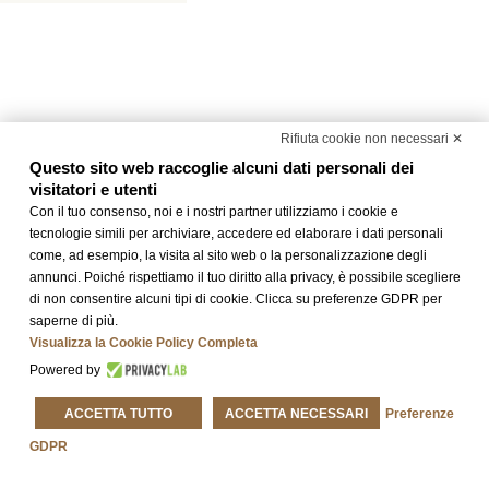
Hotel
Business
Colazione
Accessi
hotel
Inizia la
Rifiuta cookie non necessari ✕
Per un
Dedicato a
giornata al
soggiorno
Questo sito web raccoglie alcuni dati personali dei
chi viaggia
meglio
inclusivo a
visitatori e utenti
per lavoro
Bergamo
Con il tuo consenso, noi e i nostri partner utilizziamo i cookie e
SCOPRI
tecnologie simili per archiviare, accedere ed elaborare i dati personali
DI PIÙ
SCOPRI
come, ad esempio, la visita al sito web o la personalizzazione degli
SCOPRI
DI PIÙ
DI PIÙ
annunci. Poiché rispettiamo il tuo diritto alla privacy, è possibile scegliere
di non consentire alcuni tipi di cookie. Clicca su preferenze GDPR per
saperne di più.
Visualizza la Cookie Policy Completa
Powered by
Informazioni Utili
ACCETTA TUTTO
ACCETTA NECESSARI
Preferenze
Check-in:
dalle 14.00
Check-out:
entro le 11.00
GDPR