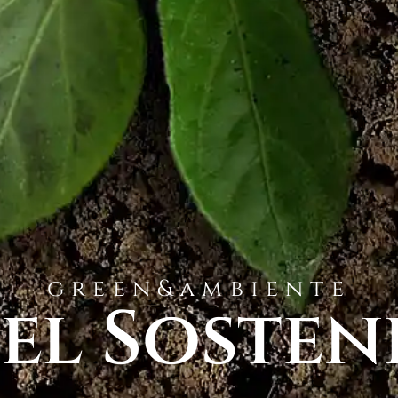
green&ambiente
el Sosteni