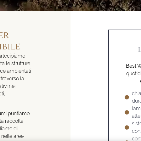
er
ibile
artecipiamo
a le strutture
Best W
nce ambientali
quotid
ttraverso la
tivi nei
chia
ti,
dura
lam
sumi puntiamo
alte
la raccolta
sist
ediamo di
cons
i nelle aree
cont