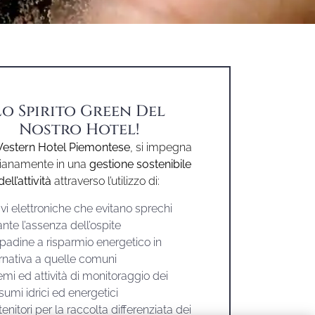
Lo Spirito Green Del
Nostro Hotel!
estern Hotel Piemontese
, si impegna
ianamente in una
gestione sostenibile
dell’attività
attraverso l’utilizzo di:
vi elettroniche che evitano sprechi
nte l’assenza dell’ospite
padine a risparmio energetico in
rnativa a quelle comuni
emi ed attività di monitoraggio dei
umi idrici ed energetici
enitori per la raccolta differenziata dei