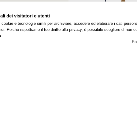
risorse come
rifiut
det
i dei visitatori e utenti
buff
 i cookie e tecnologie simili per archiviare, accedere ed elaborare i dati pers
a k
i. Poiché rispettiamo il tuo diritto alla privacy, è possibile scegliere di non co
pare
ù.
serr
Po
came
acu
corr
alla