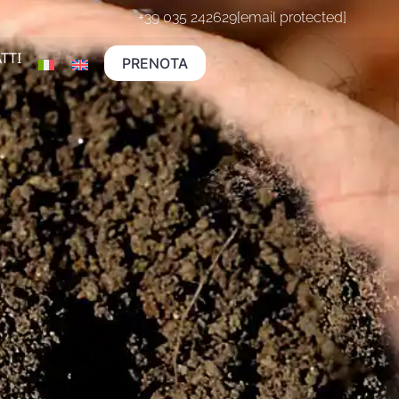
+39 035 242629
[email protected]
TTI
PRENOTA