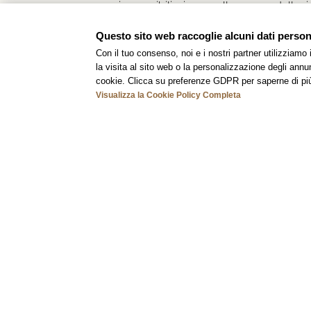
comuni e sensibilizziamo sullo spreco delle 
cibo, acqua ed energia.
Questo sito web raccoglie alcuni dati personal
Con il tuo consenso, noi e i nostri partner utilizziamo
la visita al sito web o la personalizzazione degli annunc
cookie. Clicca su preferenze GDPR per saperne di pi
Visualizza la Cookie Policy Completa